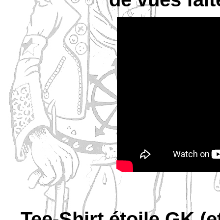
Tee-Shirt étoile GK (e